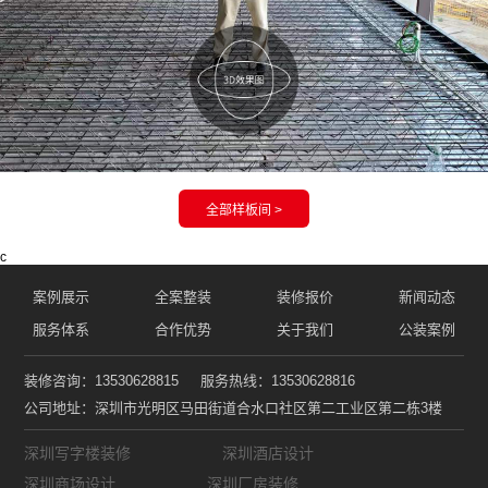
c
案例展示
全案整装
装修报价
新闻动态
服务体系
合作优势
关于我们
公装案例
装修咨询：13530628815
服务热线：13530628816
公司地址：深圳市光明区马田街道合水口社区第二工业区第二栋3楼
深圳写字楼装修
深圳酒店设计
深圳商场设计
深圳厂房装修